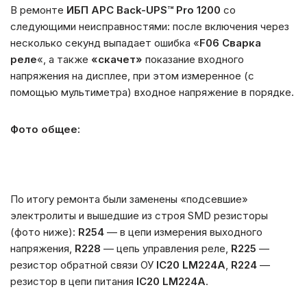
В ремонте
ИБП APC Back-UPS™ Pro 1200
со
следующими неисправностями: после включения через
несколько секунд выпадает ошибка «
F06 Сварка
реле
«, а также
«скачет»
показание входного
напряжения на дисплее, при этом измеренное (с
помощью мультиметра) входное напряжение в порядке.
Фото общее:
По итогу ремонта были заменены «подсевшие»
электролиты и вышедшие из строя SMD резисторы
(фото ниже):
R254
— в цепи измерения выходного
напряжения,
R228
— цепь управления реле,
R225
—
резистор обратной связи ОУ
IC20 LM224A
,
R224
—
резистор в цепи питания
IC20 LM224A
.