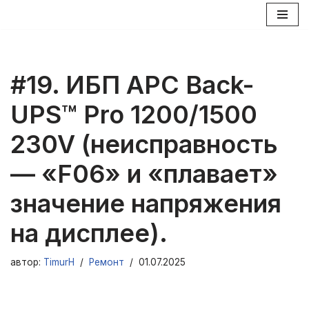
Перейти
к
содержимому
#19. ИБП APC Back-
UPS™ Pro 1200/1500
230V (неисправность
— «F06» и «плавает»
значение напряжения
на дисплее).
автор:
TimurH
Ремонт
01.07.2025