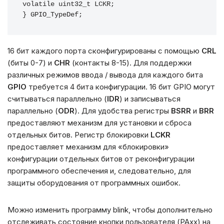
volatile uint32_t LCKR;

} GPIO_TypeDef;
16 бит каждого порта сконфигурированы с помощью
CRL
(биты 0-7) и
CHR
(контакты 8-15). Для поддержки
различных режимов ввода / вывода для каждого бита
GPIO
требуется 4 бита конфигурации. 16 бит GPIO могут
считываться параллельно (
IDR
) и записываться
параллельно (
ODR
). Для удобства регистры
BSRR
и
BRR
предоставляют механизм для установки и сброса
отдельных битов. Регистр блокировки
LCKR
предоставляет механизм для «блокировки»
конфигурации отдельных битов от реконфигурации
программного обеспечения и, следовательно, для
защиты оборудования от программных ошибок.
Можно изменить программу blink, чтобы дополнительно
отслеживать состояние кнопки пользователя (PAxx) на