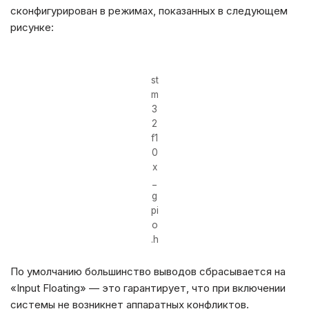
сконфигурирован в режимах, показанных в следующем
рисунке:
st
m
3
2
f1
0
x
_
g
pi
o
.h
По умолчанию большинство выводов сбрасывается на
«Input Floating» — это гарантирует, что при включении
системы не возникнет аппаратных конфликтов.