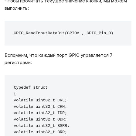
Чтобы прочитать текущее значение кнопки, мы можем
выполнить:
GPIO_ReadInputDataBit(GPIOA , GPIO_Pin_0)
Вспомним, что каждый порт GPIO управляется 7
регистрами:
typedef struct

{

volatile uint32_t CRL;

volatile uint32_t CRH;

volatile uint32_t IDR;

volatile uint32_t ODR;

volatile uint32_t BSRR;

volatile uint32_t BRR;
