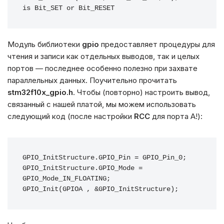
is Bit_SET or Bit_RESET
Модуль библиотеки
gpio
предоставляет процедуры для
чтения и записи как отдельных выводов, так и целых
портов — последнее особенно полезно при захвате
параллельных данных. Поучительно прочитать
stm32f10x_gpio.h
. Чтобы (повторно) настроить вывод,
связанный с нашей платой, мы можем использовать
следующий код (после настройки
RCC
для порта A!):
GPIO_InitStructure.GPIO_Pin = GPIO_Pin_0;

GPIO_InitStructure.GPIO_Mode = 
GPIO_Mode_IN_FLOATING;

GPIO_Init(GPIOA , &GPIO_InitStructure);