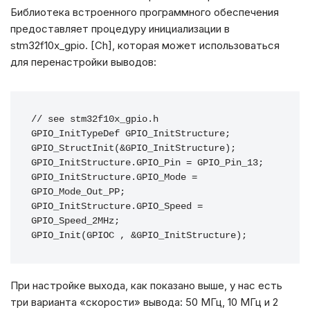
Библиотека встроенного программного обеспечения
предоставляет процедуру инициализации в
stm32f10x_gpio. [Ch], которая может использоваться
для перенастройки выводов:
// see stm32f10x_gpio.h

GPIO_InitTypeDef GPIO_InitStructure;

GPIO_StructInit(&GPIO_InitStructure);

GPIO_InitStructure.GPIO_Pin = GPIO_Pin_13;

GPIO_InitStructure.GPIO_Mode = 
GPIO_Mode_Out_PP;

GPIO_InitStructure.GPIO_Speed = 
GPIO_Speed_2MHz;

GPIO_Init(GPIOC , &GPIO_InitStructure);
При настройке выхода, как показано выше, у нас есть
три варианта «скорости» вывода: 50 МГц, 10 МГц и 2