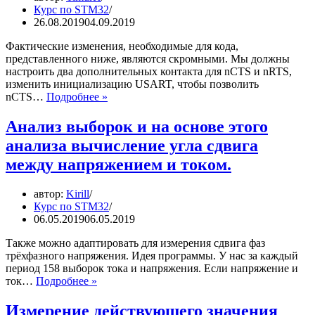
Курс по STM32
26.08.2019
04.09.2019
Фактические изменения, необходимые для кода,
представленного ниже, являются скромными. Мы должны
настроить два дополнительных контакта для nCTS и nRTS,
изменить инициализацию USART, чтобы позволить
#37.
nCTS…
Подробнее »
INTERRUPT
DRIVEN
Анализ выборок и на основе этого
SERIAL
анализа вычисление угла сдвига
COMMUNICATIONS
между напряжением и током.
автор:
Kirill
Курс по STM32
06.05.2019
06.05.2019
Также можно адаптировать для измерения сдвига фаз
трёхфазного напряжения. Идея программы. У нас за каждый
период 158 выборок тока и напряжения. Если напряжение и
Анализ
ток…
Подробнее »
выборок
и
Измерение действующего значения