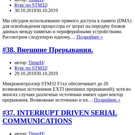
Курс по STM32
30.10.2019
30.10.2019
Мы обсудим использование прямого доступа к памяти (DMA)
для освобождения процессора от затрат на передачу блоков
данных между памятью и периферийными устройствами.
#39.
Рассмотрим следующую идиому,…
Подробнее »
DMA:
Direct
#38. Внешние Прерывания.
Memory
Access
автор:
TimurH
(Прямой
Курс по STM32
доступ
29.10.2019
30.10.2019
к
памяти)
Микроконтроллер STM32 F1xx обеспечивает до 20
возможных источников EXTI (внешних прерываний); хотя во
многих случаях различные источники имеют один вектор
#38.
прерывания. Возможные источники и их…
Подробнее »
Внешн
Прерыв
#37. INTERRUPT DRIVEN SERIAL
COMMUNICATIONS
автор:
TimurH