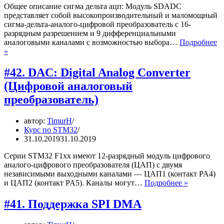
Общее описание сигма дельта ацп: Модуль SDADC
представляет собой высокопроизводительный и маломощный
сигма-дельта-аналого-цифровой преобразователь с 16-
разрядным разрешением и 9 дифференциальными
аналоговыми каналами с возможностью выбора…
Подробнее
#43.
»
SDADC
#42. DAC: Digital Analog Converter
(Цифровой аналоговый
преобразователь)
автор:
TimurH
Курс по STM32
31.10.2019
31.10.2019
Серии STM32 F1xx имеют 12-разрядный модуль цифрового
аналого-цифрового преобразователя (ЦАП) с двумя
независимыми выходными каналами — ЦАП1 (контакт PA4)
#42.
и ЦАП2 (контакт PA5). Каналы могут…
Подробнее »
DAC:
Digital
#41. Поддержка SPI DMA
Analog
Converter