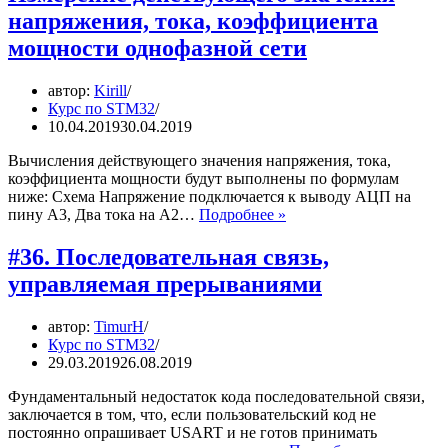
на
напряжения, тока, коэффициента
основе
этого
мощности однофазной сети
анализа
вычисление
автор:
Kirill
угла
Курс по STM32
сдвига
10.04.2019
30.04.2019
между
напряжением
Вычисления действующего значения напряжения, тока,
и
коэффициента мощности будут выполнены по формулам
током.
ниже: Схема Напряжение подключается к выводу АЦП на
Измерение
пину A3, Два тока на A2…
Подробнее »
действующего
значения
#36. Последовательная связь,
напряжения,
управляемая прерываниями
тока,
коэффициента
мощности
автор:
TimurH
однофазной
Курс по STM32
сети
29.03.2019
26.08.2019
Фундаментальный недостаток кода последовательной связи,
заключается в том, что, если пользовательский код не
постоянно опрашивает USART и не готов принимать