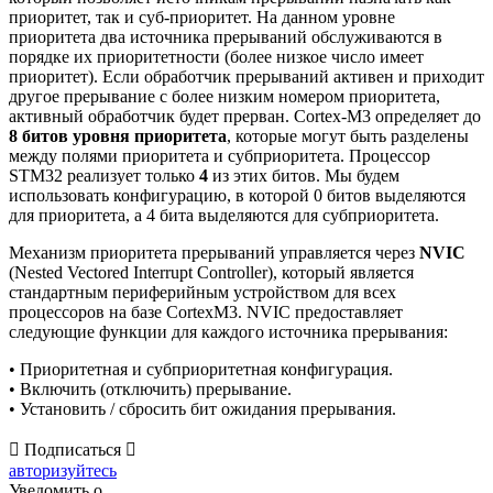
приоритет, так и суб-приоритет. На данном уровне
приоритета два источника прерываний обслуживаются в
порядке их приоритетности (более низкое число имеет
приоритет). Если обработчик прерываний активен и приходит
другое прерывание с более низким номером приоритета,
активный обработчик будет прерван. Cortex-M3 определяет до
8 битов уровня приоритета
, которые могут быть разделены
между полями приоритета и субприоритета. Процессор
STM32 реализует только
4
из этих битов. Мы будем
использовать конфигурацию, в которой 0 битов выделяются
для приоритета, а 4 бита выделяются для субприоритета.
Механизм приоритета прерываний управляется через
NVIC
(Nested Vectored Interrupt Controller), который является
стандартным периферийным устройством для всех
процессоров на базе CortexM3. NVIC предоставляет
следующие функции для каждого источника прерывания:
• Приоритетная и субприоритетная конфигурация.
• Включить (отключить) прерывание.
• Установить / сбросить бит ожидания прерывания.
Подписаться
авторизуйтесь
Уведомить о