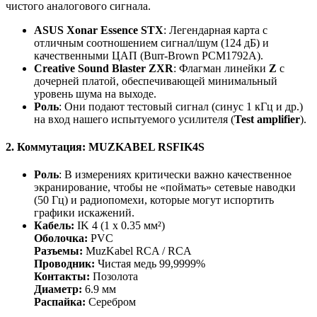
чистого аналогового сигнала.
ASUS Xonar Essence STX
: Легендарная карта с
отличным соотношением сигнал/шум (124 дБ) и
качественными ЦАП (Burr-Brown PCM1792A).
Creative Sound Blaster ZXR
: Флагман линейки
Z
с
дочерней платой, обеспечивающей минимальный
уровень шума на выходе.
Роль
: Они подают тестовый сигнал (синус 1 кГц и др.)
на вход нашего испытуемого усилителя (
Test amplifier
).
2. Коммутация: MUZKABEL RSFIK4S
Роль
: В измерениях критически важно качественное
экранирование, чтобы не «поймать» сетевые наводки
(50 Гц) и радиопомехи, которые могут испортить
графики искажений.
Кабель:
IK 4 (1 х 0.35 мм²)
Оболочка:
PVC
Разъемы:
MuzKabel RCA / RCA
Проводник:
Чистая медь 99,9999%
Контакты:
Позолота
Диаметр:
6.9 мм
Распайка:
Серебром