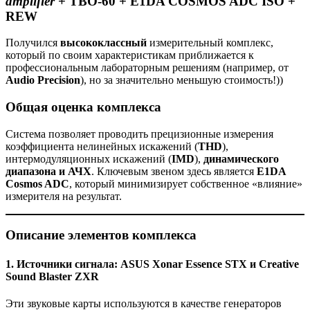
amplifier
+ ТВО-60 + E1DA COSMOS ADC ISO +
REW
Получился
высококлассный
измерительный комплекс,
который по своим характеристикам приближается к
профессиональным лабораторным решениям (например, от
Audio Precision
), но за значительно меньшую стоимость!))
Общая оценка комплекса
Система позволяет проводить прецизионные измерения
коэффициента нелинейных искажений (
THD
),
интермодуляционных искажений (
IMD
),
динамического
диапазона и АЧХ
. Ключевым звеном здесь является
E1DA
Cosmos ADC
, который минимизирует собственное «влияние»
измерителя на результат.
Описание элементов комплекса
1. Источники сигнала: ASUS Xonar Essence STX и Creative
Sound Blaster ZXR
Эти звуковые карты используются в качестве генераторов