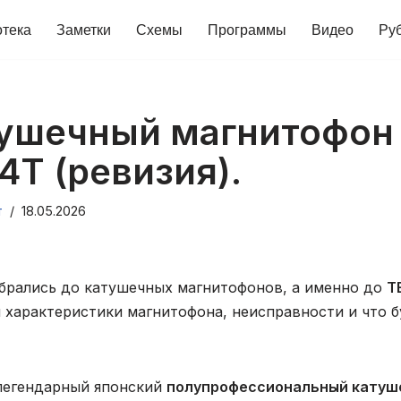
отека
Заметки
Схемы
Программы
Видео
Ру
тушечный магнитофон
4T (ревизия).
т
18.05.2026
обрались до катушечных магнитофонов, а именно до
T
 характеристики магнитофона, неисправности и что б
легендарный японский
полупрофессиональный катуш