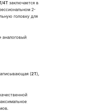
T/4T
заключается в
фессиональном 2-
льную головку для
» аналоговый
записывающая (
2T
),
окачественной
максимальное
мов.