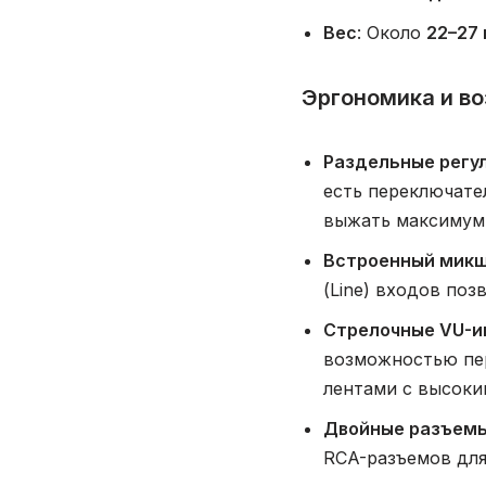
Вес
: Около
22–27 
Эргономика и в
Раздельные регул
есть переключате
выжать максимум 
Встроенный мик
(Line) входов поз
Стрелочные VU-и
возможностью пер
лентами с высоки
Двойные разъем
RCA-разъемов для