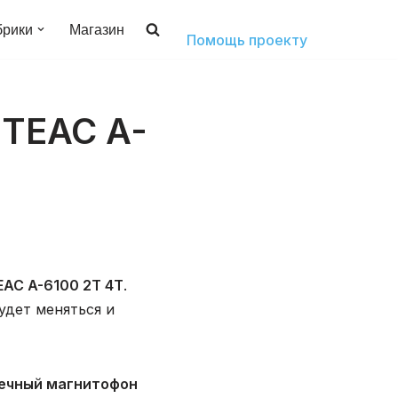
брики
Магазин
Помощь проекту
 TEAC A-
EAC A-6100 2T 4T
.
удет меняться и
ечный магнитофон