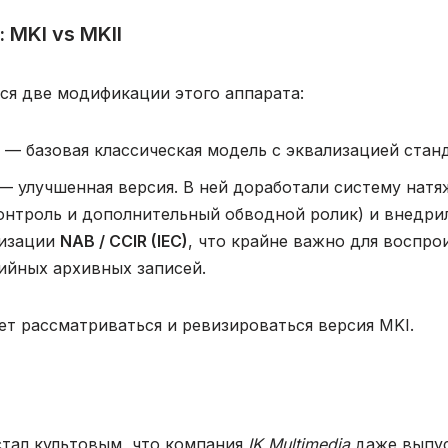
 MKI vs MKII
ся две модификации этого аппарата:
— базовая классическая модель с эквализацией стан
— улучшенная версия. В ней доработали систему натя
онтроль и дополнительный обводной ролик) и внедри
лизации
NAB / CCIR (IEC)
, что крайне важно для воспро
ийных архивных записей.
ет рассматриваться и ревизироваться версия MKI.
стал культовым, что компания
IK Multimedia
даже выпус