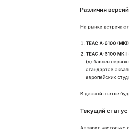
Различия версий:
На рынке встречают
TEAC A-6100 (MKI)
TEAC A-6100 MKII
(добавлен сервок
стандартов эква
европейских студ
В данной статье буд
Текущий статус
Аппарат настолько 