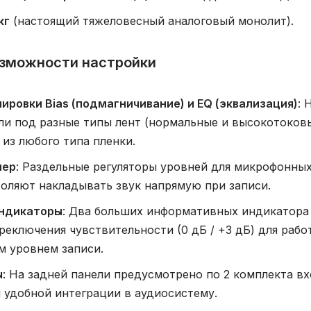
кг
(настоящий тяжеловесный аналоговый монолит).
озможности настройки
ировки Bias (подмагничивание) и EQ (эквализация)
: 
ли под разные типы лент (нормальные и высокотоковы
из любого типа пленки.
шер
: Раздельные регуляторы уровней для микрофонных
воляют накладывать звук напрямую при записи.
ндикаторы
: Два больших информативных индикатора 
еключения чувствительности (0 дБ / +3 дБ) для раб
м уровнем записи.
ы
: На задней панели предусмотрено по 2 комплекта в
 удобной интеграции в аудиосистему.