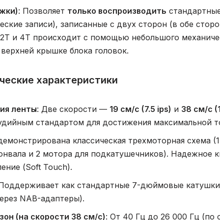
жки)
: Позволяет
только воспроизводить
стандартные
еские записи), записанные с двух сторон (в обе стор
2Т и 4Т происходит с помощью небольшого механиче
 верхней крышке блока головок.
ческие характеристики
ия ленты
: Две скорости —
19 см/с (7.5 ips)
и
38 см/с (1
тудийным стандартом для достижения максимальной то
демонстрирована классическая трехмоторная схема (
онвала и 2 мотора для подкатушечников). Надежное 
ение (Soft Touch).
 Поддерживает как стандартные 7-дюймовые катушки,
ерез NAB-адаптеры).
он (на скорости 38 см/с)
: От 40 Гц до 26 000 Гц (по