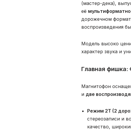
(мастер-дека), выпу
её
мультиформатно
дорожечном формате
воспроизведения бы
Модель высоко цени
характер звука и ун
Главная фишка: 
Магнитофон оснаще
и
две воспроизвод
Режим 2Т (2 доро
стереозаписи и в
качество, широки