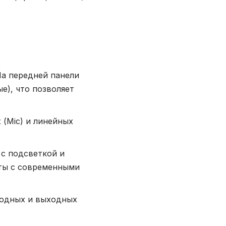
На передней панели
е), что позволяет
 (Mic) и линейных
с подсветкой и
оты с современными
ходных и выходных