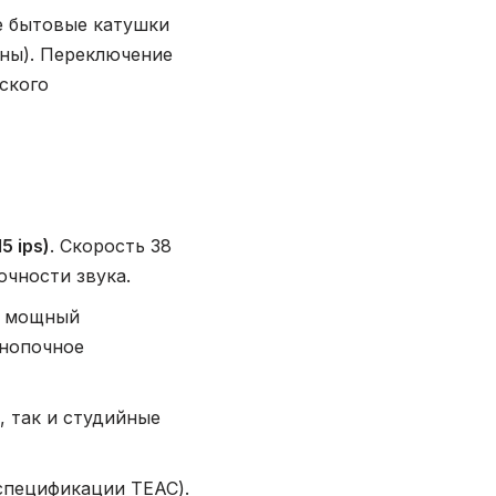
 бытовые катушки
оны). Переключение
ского
5 ips)
. Скорость 38
чности звука.
1 мощный
кнопочное
 так и студийные
 спецификации TEAC).