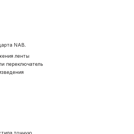
дарта NAB.
жения ленты
ли переключатель
изведения
тила точную