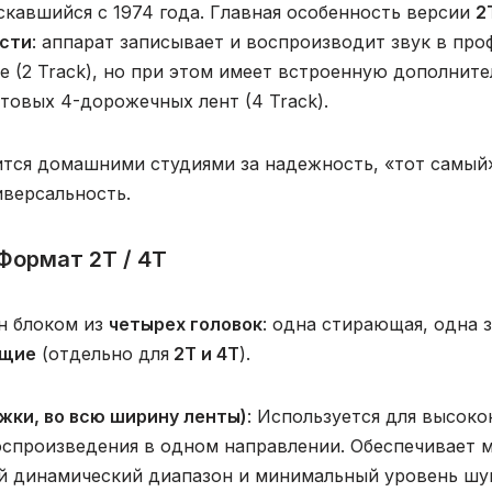
скавшийся с 1974 года. Главная особенность версии
2
сти
: аппарат записывает и воспроизводит звук в про
 (2 Track), но при этом имеет встроенную дополните
товых 4-дорожечных лент (4 Track).
тся домашними студиями за надежность, «тот самый
иверсальность.
Формат 2T / 4T
н блоком из
четырех головок
: одна стирающая, одна 
ящие
(отдельно для
2T и 4T
).
жки, во всю ширину ленты)
: Используется для высок
оспроизведения в одном направлении. Обеспечивает 
й динамический диапазон и минимальный уровень шу