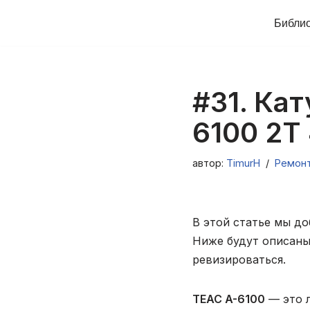
Библи
Перейти
к
содержимому
#31. Ка
6100 2T 
автор:
TimurH
Ремон
В этой статье мы д
Ниже будут описаны
ревизироваться.
TEAC A-6100
— это 