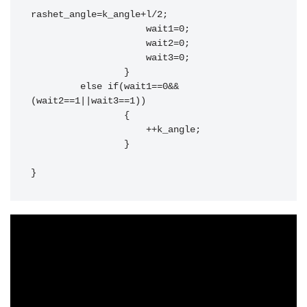
rashet_angle=k_angle+l/2;

                     wait1=0;

                     wait2=0;

                     wait3=0;

                 }

         else if(wait1==0&&
(wait2==1||wait3==1))

                 {

                     ++k_angle;

                 }

}