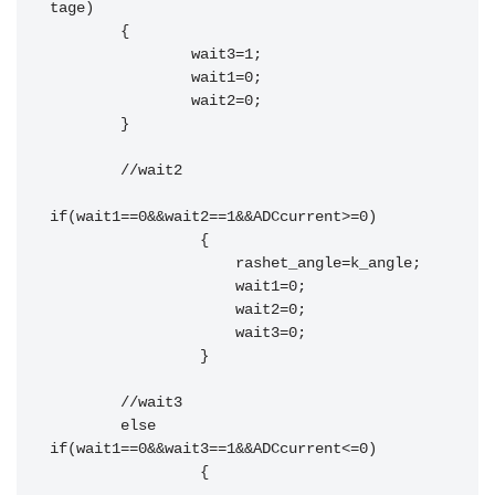
tage)

        {

                wait3=1;

                wait1=0;

                wait2=0;

        }

        //wait2    

if(wait1==0&&wait2==1&&ADCcurrent>=0)

                 {

                     rashet_angle=k_angle;

                     wait1=0;

                     wait2=0;

                     wait3=0;

                 }

        //wait3    

        else 
if(wait1==0&&wait3==1&&ADCcurrent<=0)

                 {
