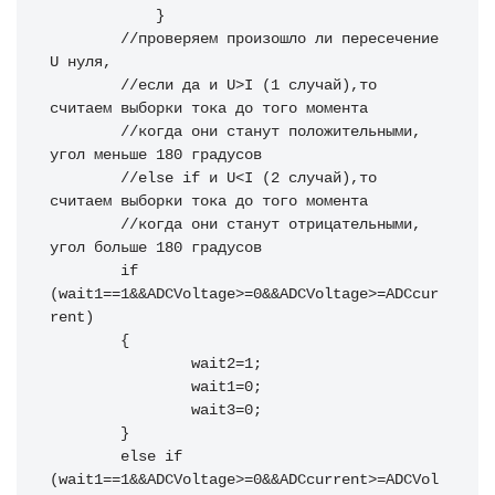
            }

        //проверяем произошло ли пересечение 
U нуля,

        //если да и U>I (1 случай),то 
считаем выборки тока до того момента 

        //когда они станут положительными, 
угол меньше 180 градусов

        //else if и U<I (2 случай),то 
считаем выборки тока до того момента

        //когда они станут отрицательными, 
угол больше 180 градусов

        if 
(wait1==1&&ADCVoltage>=0&&ADCVoltage>=ADCcur
rent)

        {

                wait2=1;

                wait1=0;

                wait3=0;

        }

        else if 
(wait1==1&&ADCVoltage>=0&&ADCcurrent>=ADCVol