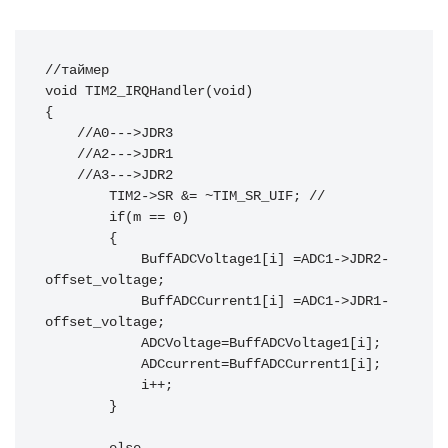
//таймер

void TIM2_IRQHandler(void)

{

    //A0--->JDR3

    //A2--->JDR1

    //A3--->JDR2

        TIM2->SR &= ~TIM_SR_UIF; //

        if(m == 0)

        {

            BuffADCVoltage1[i] =ADC1->JDR2-
offset_voltage;

            BuffADCCurrent1[i] =ADC1->JDR1-
offset_voltage;

            ADCVoltage=BuffADCVoltage1[i];

            ADCcurrent=BuffADCCurrent1[i];

            i++;

        }   
