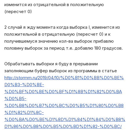
изменится из отрицательной в положительную
(пересчет 0)
2 случай я жду момента когда выборка I, изменится из
положительной в отрицательную (пересчет 0) и к
получившемуся значению кол-ва выборок прибавлю
половину выборок за период т.е. добавлю 180 градусов.
Обрабатывать выборки я буду в прерывании
заполняющим буфер выборок из программы в статье
http://stormm.ru/2019/04/10/%D0%B1%D0%BB%D0%BE%
D0%B3-%D0%BE-
%D0%BF%D0%BE%D0%BF%D1%8B%D1%82%D0%BA
%D0%B5-
%D0%B8%D0%B7%D0%BC%D0%B5%D1%80%D0%B8
%D1%82%D1%8C-
%D0%BA%D0%BE%D1%8D%D1%84%D1%84%D0%B8%
D1%86%D0%B8%D0%B5%D0%BD%D1%82-%D0%BC/