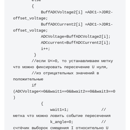
        else

        {

            BuffADCVoltage2[i] =ADC1->JDR2-
offset_voltage;

            BuffADCCurrent2[i] =ADC1->JDR1-
offset_voltage;

            ADCVoltage=BuffADCVoltage2[i];

            ADCcurrent=BuffADCCurrent2[i];

            i++;

         }

        //если U<=0, то устанавливаем метку 
что можно фиксировать пересечение U нуля,

        //из отрицательных значений в 
положительные

        if 
(ADCVoltage<=0&&wait1==0&&wait2==0&&wait3==0
)

            {

                wait1=1;              //
метка что можно ловить событие пересечения

                k_angle=0;            //
счтёчик выборок смещения I относительно U  
